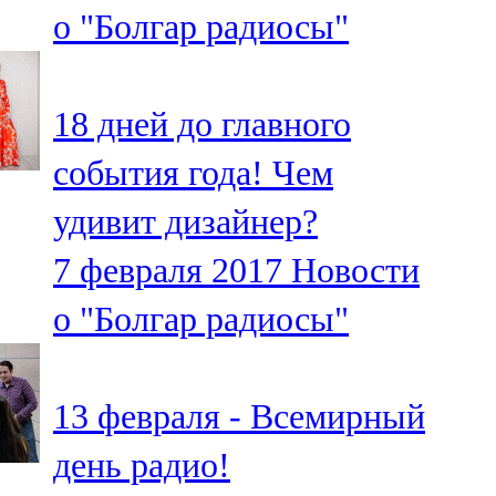
о "Болгар радиосы"
107,8 FM
Теләче
18 дней до главного
106,1 FM
события года! Чем
Түбән Кама
удивит дизайнер?
102,6 FM
7 февраля 2017
Новости
Чирмешән
о "Болгар радиосы"
107,7 FM
Чистай
13 февраля - Всемирный
103,0 FM
день радио!
Чүпрәле