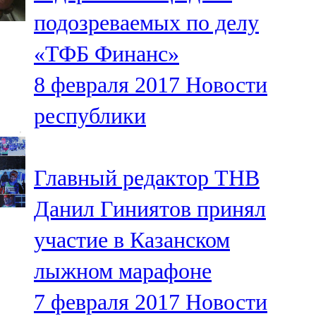
Мамадыш
подозреваемых по делу
106,2 FM
«ТФБ Финанс»
Минзәлә
8 февраля 2017
Новости
107,3 FM
республики
Мөслим
100,0 FM
Главный редактор ТНВ
Нурлат
Данил Гиниятов принял
104,7 FM
участие в Казанском
Олы Әтнә
лыжном марафоне
71,42 FM
7 февраля 2017
Новости
Сарман