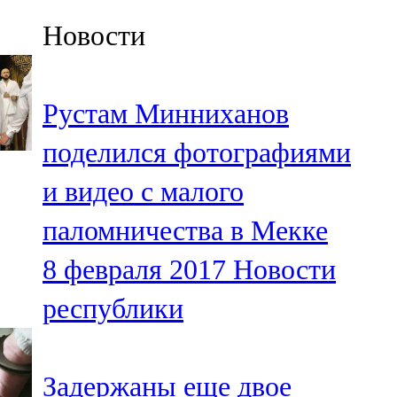
Казан
Новости
91,5 FM
Кайбыч
Рустам Минниханов
106,1 FM
поделился фотографиями
Кама тамагы
и видео с малого
71,51 FM
паломничества в Мекке
Кукмара
8 февраля 2017
Новости
107,9 FM
республики
Лениногорский
102,1 FM
Задержаны еще двое