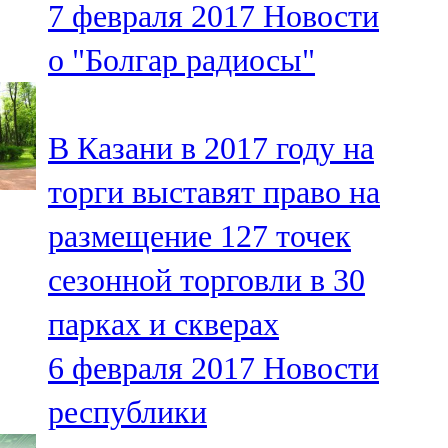
7 февраля 2017
Новости
91,0 FM
о "Болгар радиосы"
Шәмәрдән
102,3 FM
В Казани в 2017 году на
Яңа чишмә
торги выставят право на
107,0 FM
размещение 127 точек
Яр Чаллы
сезонной торговли в 30
105,5 FM
парках и скверах
6 февраля 2017
Новости
республики