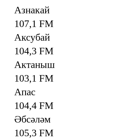
Азнакай
107,1 FM
Аксубай
104,3 FM
Актаныш
103,1 FM
Апас
104,4 FM
Әбсәләм
105,3 FM