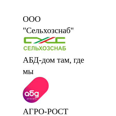
ООО
"Сельхозснаб"
АБД-дом там, где
мы
АГРО-РОСТ