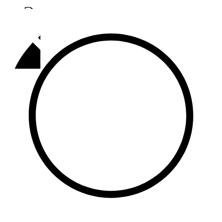
Әлмәт
92,9 FM
Базарлы матак
107,1 FM
Балык бистәсе
104,9 FM
Баулы
107,5 FM
Биләр
101,7 FM