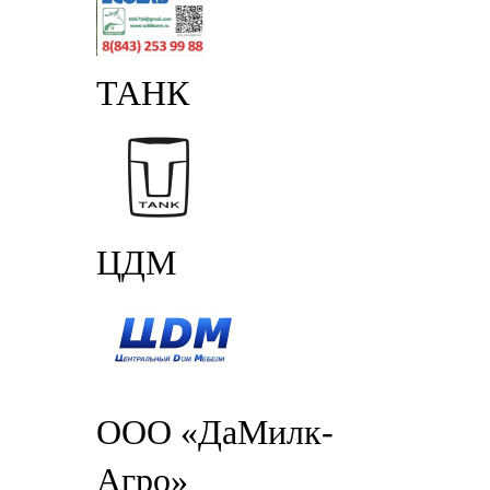
ТАНК
ЦДМ
ООО «ДаМилк-
Агро»