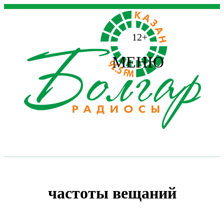
12+
МЕНЮ
частоты вещаний