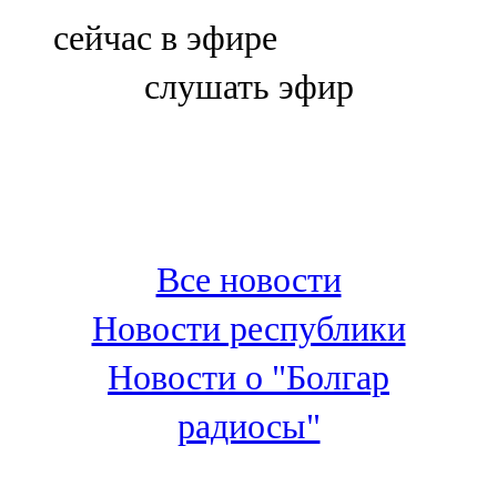
Болгар
сейчас в эфире
106,0 FM
слушать эфир
Бөгелмә
101,7 FM
Буа
100,3 FM
Все новости
Зәй
Новости республики
106,6 FM
Новости о "Болгар
Кадыбаш
радиосы"
105,2 FM