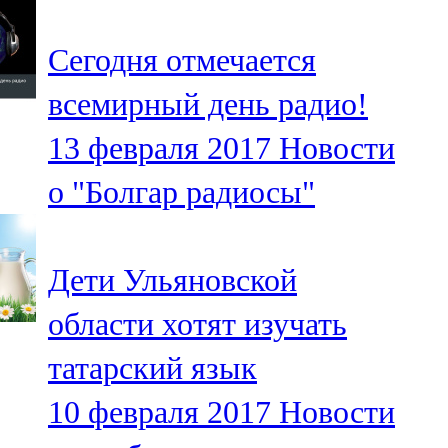
91,0 FM
Сегодня отмечается
Шәмәрдән
всемирный день радио!
102,3 FM
13 февраля 2017
Новости
Яңа чишмә
о "Болгар радиосы"
107,0 FM
Яр Чаллы
Дети Ульяновской
105,5 FM
области хотят изучать
татарский язык
10 февраля 2017
Новости