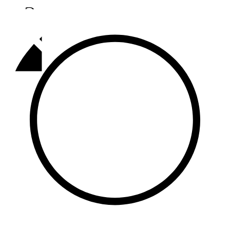
Әлмәт
92,9 FM
Базарлы матак
107,1 FM
Балык бистәсе
104,9 FM
Баулы
107,5 FM
Биләр
101,7 FM