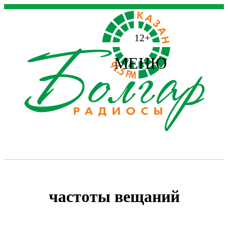
12+
МЕНЮ
частоты вещаний