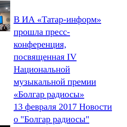
107,8 FM
В ИА «Татар-информ»
Теләче
прошла пресс-
106,1 FM
конференция,
Түбән Кама
посвященная IV
102,6 FM
Национальной
Чирмешән
музыкальной премии
107,7 FM
«Болгар радиосы»
Чистай
13 февраля 2017
Новости
103,0 FM
о "Болгар радиосы"
Чүпрәле