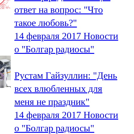
Мамадыш
ответ на вопрос: "Что
106,2 FM
такое любовь?"
Минзәлә
14 февраля 2017
Новости
107,3 FM
о "Болгар радиосы"
Мөслим
100,0 FM
Рустам Гайзуллин: "День
Нурлат
всех влюбленных для
104,7 FM
меня не праздник"
Олы Әтнә
14 февраля 2017
Новости
71,42 FM
о "Болгар радиосы"
Сарман