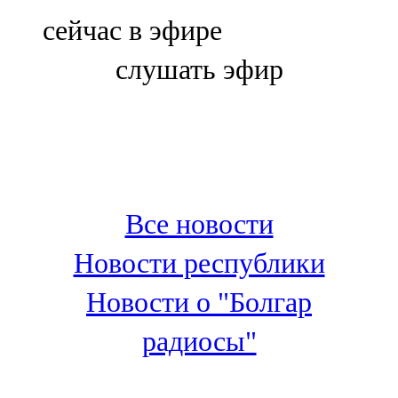
Болгар
сейчас в эфире
106,0 FM
слушать эфир
Бөгелмә
101,7 FM
Буа
100,3 FM
Все новости
Зәй
Новости республики
106,6 FM
Новости о "Болгар
Кадыбаш
радиосы"
105,2 FM