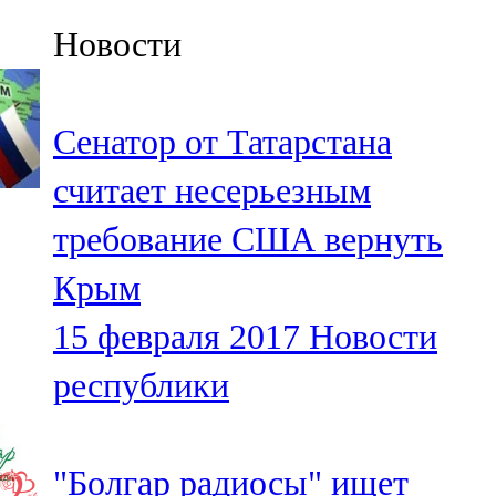
Казан
Новости
91,5 FM
Кайбыч
Сенатор от Татарстана
106,1 FM
считает несерьезным
Кама тамагы
требование США вернуть
71,51 FM
Крым
Кукмара
15 февраля 2017
Новости
107,9 FM
республики
Лениногорский
102,1 FM
"Болгар радиосы" ищет