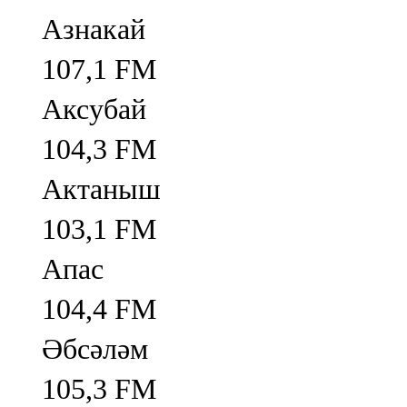
Азнакай
107,1 FM
Аксубай
104,3 FM
Актаныш
103,1 FM
Апас
104,4 FM
Әбсәләм
105,3 FM