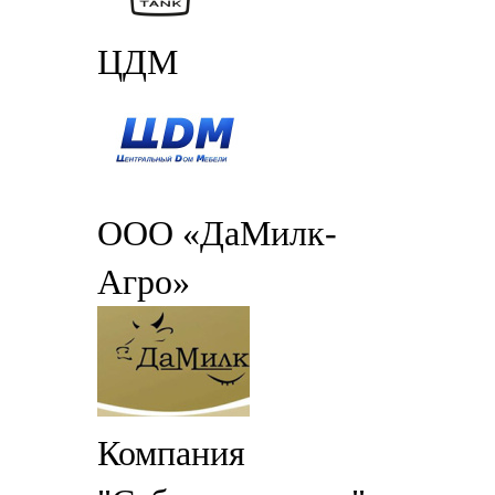
ЦДМ
ООО «ДаМилк-
Агро»
Компания