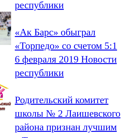
республики
91,0 FM
Шәмәрдән
«Ак Барс» обыграл
102,3 FM
«Торпедо» со счетом 5:1
Яңа чишмә
6 февраля 2019
Новости
107,0 FM
республики
Яр Чаллы
105,5 FM
Родительский комитет
школы № 2 Лаишевского
района признан лучшим