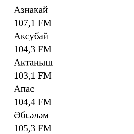
Азнакай
107,1 FM
Аксубай
104,3 FM
Актаныш
103,1 FM
Апас
104,4 FM
Әбсәләм
105,3 FM