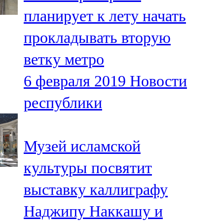
Мамадыш
планирует к лету начать
106,2 FM
прокладывать вторую
Минзәлә
ветку метро
107,3 FM
6 февраля 2019
Новости
Мөслим
республики
100,0 FM
Нурлат
Музей исламской
104,7 FM
культуры посвятит
Олы Әтнә
выставку каллиграфу
71,42 FM
Наджипу Наккашу и
Сарман