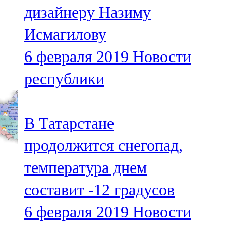
дизайнеру Назиму
107,8 FM
Исмагилову
Теләче
6 февраля 2019
Новости
106,1 FM
республики
Түбән Кама
102,6 FM
В Татарстане
Чирмешән
продолжится снегопад,
107,7 FM
температура днем
Чистай
составит -12 градусов
103,0 FM
6 февраля 2019
Новости
Чүпрәле