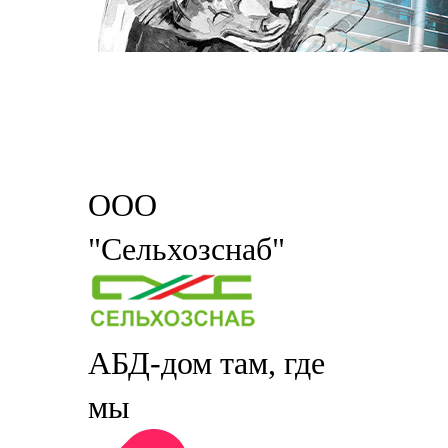
ООО
"Сельхозснаб"
АБД-дом там, где
мы