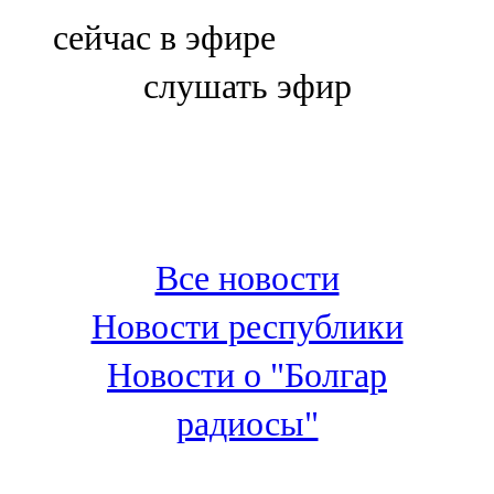
Болгар
сейчас в эфире
106,0 FM
слушать эфир
Бөгелмә
101,7 FM
Буа
100,3 FM
Все новости
Зәй
Новости республики
106,6 FM
Новости о "Болгар
Кадыбаш
радиосы"
105,2 FM