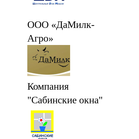
ООО «ДаМилк-
Агро»
Компания
"Сабинские окна"