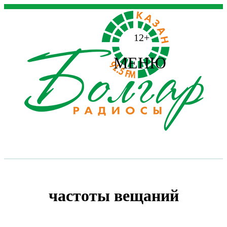
12+
МЕНЮ
частоты вещаний