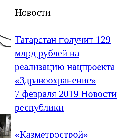
Казан
Новости
91,5 FM
Кайбыч
Татарстан получит 129
106,1 FM
млрд рублей на
Кама тамагы
реализацию нацпроекта
71,51 FM
«Здравоохранение»
Кукмара
7 февраля 2019
Новости
107,9 FM
республики
Лениногорский
102,1 FM
«Казметрострой»