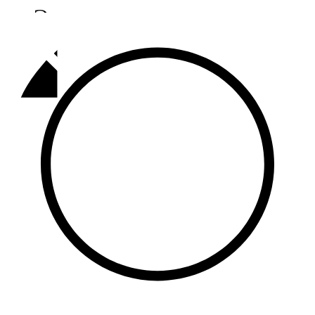
Әлмәт
92,9 FM
Базарлы матак
107,1 FM
Балык бистәсе
104,9 FM
Баулы
107,5 FM
Биләр
101,7 FM