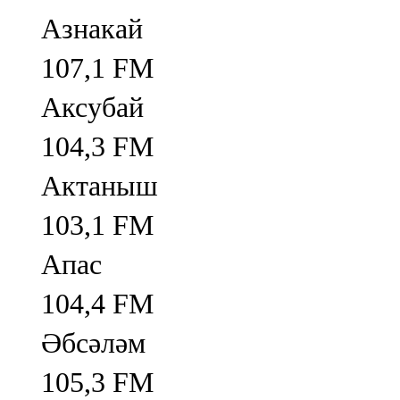
Азнакай
107,1 FM
Аксубай
104,3 FM
Актаныш
103,1 FM
Апас
104,4 FM
Әбсәләм
105,3 FM