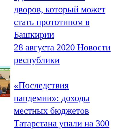
Мамадыш
дворов, который может
106,2 FM
стать прототипом в
Минзәлә
Башкирии
107,3 FM
28 августа 2020
Новости
Мөслим
республики
100,0 FM
Нурлат
«Последствия
104,7 FM
пандемии»: доходы
Олы Әтнә
местных бюджетов
71,42 FM
Татарстана упали на 300
Сарман