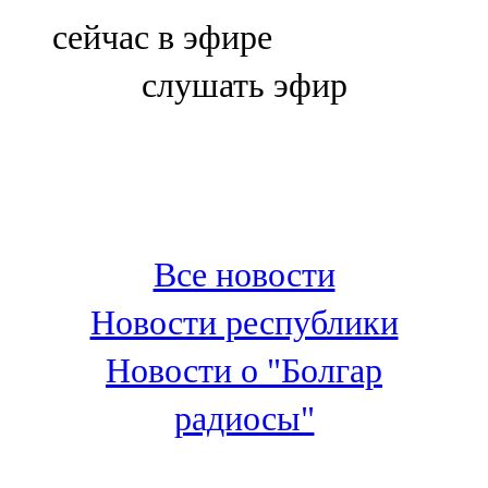
Болгар
сейчас в эфире
106,0 FM
слушать эфир
Бөгелмә
101,7 FM
Буа
100,3 FM
Все новости
Зәй
Новости республики
106,6 FM
Новости о "Болгар
Кадыбаш
радиосы"
105,2 FM