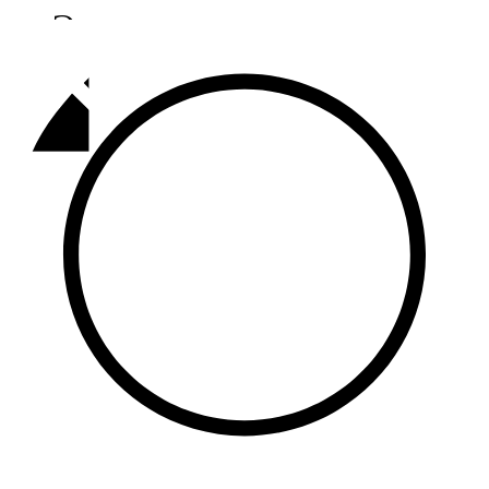
Әлмәт
92,9 FM
Базарлы матак
107,1 FM
Балык бистәсе
104,9 FM
Баулы
107,5 FM
Биләр
101,7 FM