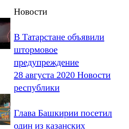
Казан
Новости
91,5 FM
Кайбыч
В Татарстане объявили
106,1 FM
штормовое
Кама тамагы
предупреждение
71,51 FM
28 августа 2020
Новости
Кукмара
республики
107,9 FM
Лениногорский
Глава Башкирии посетил
102,1 FM
один из казанских