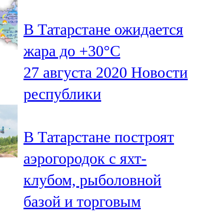
91,0 FM
В Татарстане ожидается
Шәмәрдән
жара до +30°С
102,3 FM
27 августа 2020
Новости
Яңа чишмә
республики
107,0 FM
Яр Чаллы
В Татарстане построят
105,5 FM
аэрогородок с яхт-
клубом, рыболовной
базой и торговым