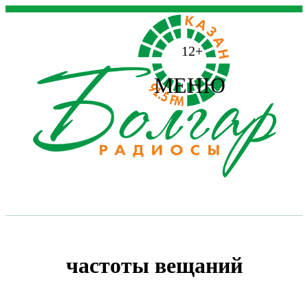
12+
МЕНЮ
частоты вещаний