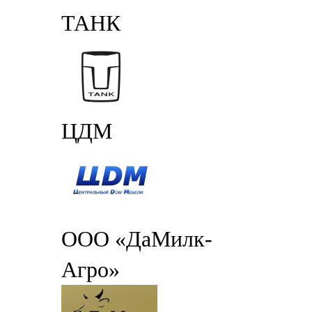
ТАНК
ЦДМ
ООО «ДаМилк-
Агро»