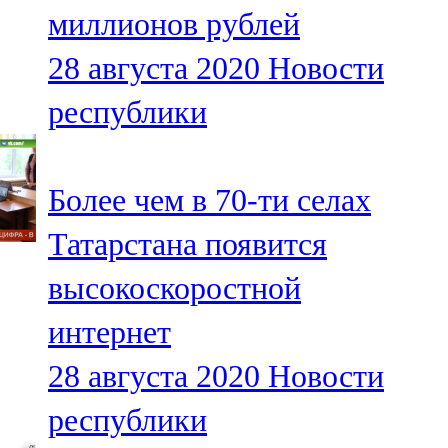
миллионов рублей
107,8 FM
28 августа 2020
Новости
Теләче
республики
106,1 FM
Түбән Кама
Более чем в 70-ти селах
102,6 FM
Татарстана появится
Чирмешән
высокоскоростной
107,7 FM
интернет
Чистай
28 августа 2020
Новости
103,0 FM
республики
Чүпрәле