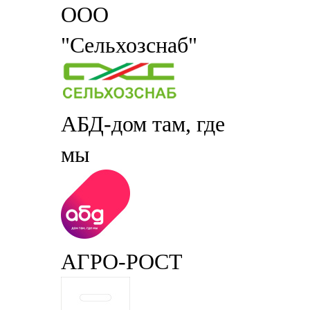
ООО
"Сельхозснаб"
АБД-дом там, где
мы
АГРО-РОСТ