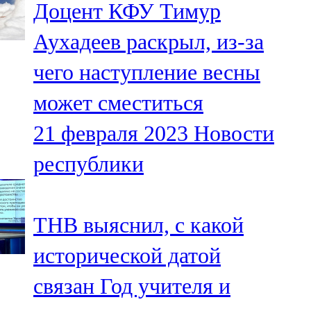
Доцент КФУ Тимур
91,0 FM
Аухадеев раскрыл, из-за
Шәмәрдән
чего наступление весны
102,3 FM
может сместиться
Яңа чишмә
21 февраля 2023
Новости
107,0 FM
республики
Яр Чаллы
105,5 FM
ТНВ выяснил, с какой
исторической датой
связан Год учителя и