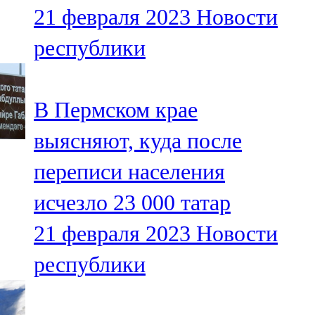
21 февраля 2023
Новости
107,8 FM
республики
Теләче
106,1 FM
В Пермском крае
Түбән Кама
выясняют, куда после
102,6 FM
переписи населения
Чирмешән
исчезло 23 000 татар
107,7 FM
21 февраля 2023
Новости
Чистай
республики
103,0 FM
Чүпрәле