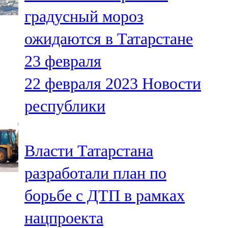
Мамадыш
градусный мороз
106,2 FM
ожидаются в Татарстане
Минзәлә
23 февраля
107,3 FM
22 февраля 2023
Новости
Мөслим
республики
100,0 FM
Нурлат
Власти Татарстана
104,7 FM
разработали план по
Олы Әтнә
борьбе с ДТП в рамках
71,42 FM
нацпроекта
Сарман