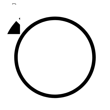
Әлмәт
92,9 FM
Базарлы матак
107,1 FM
Балык бистәсе
104,9 FM
Баулы
107,5 FM
Биләр
101,7 FM