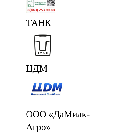
ТАНК
ЦДМ
ООО «ДаМилк-
Агро»