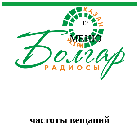
12+
МЕНЮ
частоты вещаний