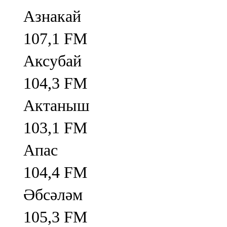
Азнакай
107,1 FM
Аксубай
104,3 FM
Актаныш
103,1 FM
Апас
104,4 FM
Әбсәләм
105,3 FM