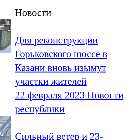
Казан
Новости
91,5 FM
Кайбыч
Для реконструкции
106,1 FM
Горьковского шоссе в
Кама тамагы
Казани вновь изымут
71,51 FM
участки жителей
Кукмара
22 февраля 2023
Новости
107,9 FM
республики
Лениногорский
102,1 FM
Сильный ветер и 23-