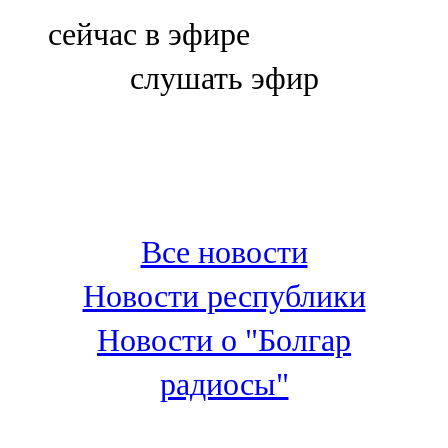
Болгар
сейчас в эфире
106,0 FM
слушать эфир
Бөгелмә
101,7 FM
Буа
100,3 FM
Все новости
Зәй
Новости республики
106,6 FM
Новости о "Болгар
Кадыбаш
радиосы"
105,2 FM