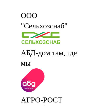
ООО
"Сельхозснаб"
АБД-дом там, где
мы
АГРО-РОСТ