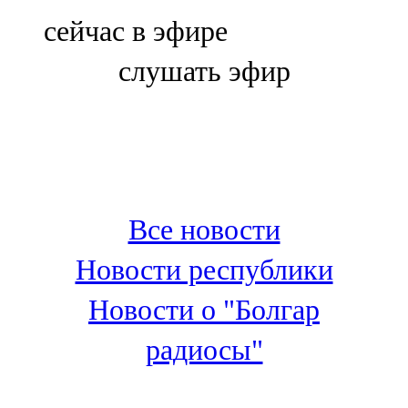
Болгар
сейчас в эфире
106,0 FM
слушать эфир
Бөгелмә
101,7 FM
Буа
100,3 FM
Все новости
Зәй
Новости республики
106,6 FM
Новости о "Болгар
Кадыбаш
радиосы"
105,2 FM