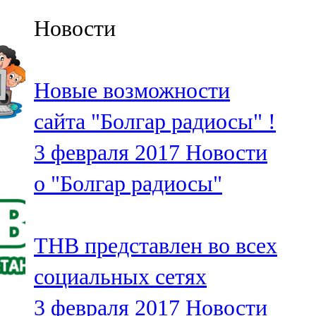
Казан
Новости
91,5 FM
Кайбыч
Новые возможности
106,1 FM
сайта "Болгар радиосы" !
Кама тамагы
3 февраля 2017
Новости
71,51 FM
о "Болгар радиосы"
Кукмара
107,9 FM
ТНВ представлен во всех
Лениногорский
социальных сетях
102,1 FM
3 февраля 2017
Новости