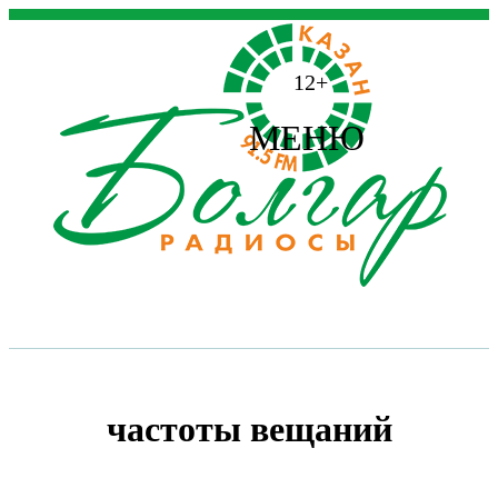
12+
МЕНЮ
частоты вещаний