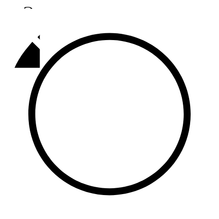
Әлмәт
92,9 FM
Базарлы матак
107,1 FM
Балык бистәсе
104,9 FM
Баулы
107,5 FM
Биләр
101,7 FM