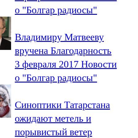
Мамадыш
о "Болгар радиосы"
106,2 FM
Минзәлә
Владимиру Матвееву
107,3 FM
вручена Благодарность
Мөслим
3 февраля 2017
Новости
100,0 FM
о "Болгар радиосы"
Нурлат
104,7 FM
Синоптики Татарстана
Олы Әтнә
ожидают метель и
71,42 FM
порывистый ветер
Сарман