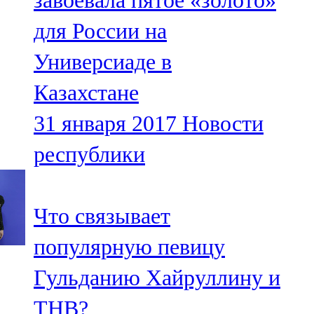
завоевала пятое «золото»
для России на
Универсиаде в
Казахстане
31 января 2017
Новости
республики
Что связывает
популярную певицу
Гульданию Хайруллину и
ТНВ?