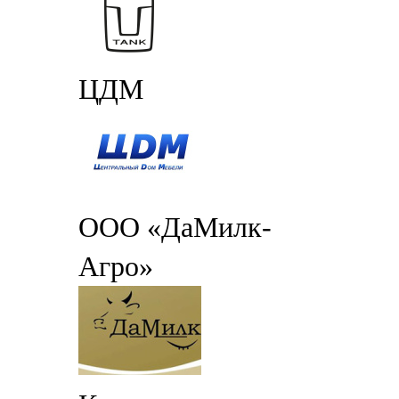
ЦДМ
ООО «ДаМилк-
Агро»