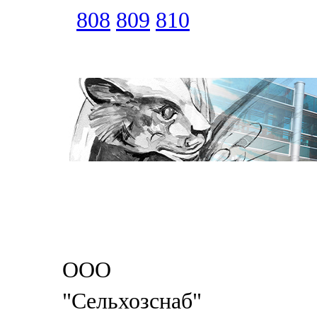
808
809
810
ООО
"Сельхозснаб"