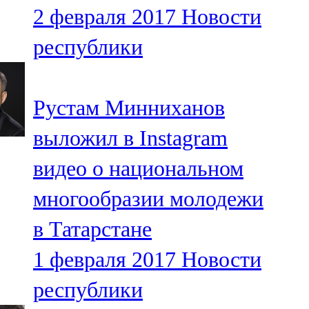
2 февраля 2017
Новости
107,8 FM
республики
Теләче
106,1 FM
Рустам Минниханов
Түбән Кама
выложил в Instagram
102,6 FM
видео о национальном
Чирмешән
многообразии молодежи
107,7 FM
в Татарстане
Чистай
1 февраля 2017
Новости
103,0 FM
республики
Чүпрәле