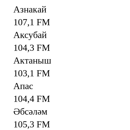
Азнакай
107,1 FM
Аксубай
104,3 FM
Актаныш
103,1 FM
Апас
104,4 FM
Әбсәләм
105,3 FM