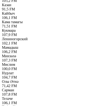
105,2 FM
Казан
91,5 FM
Кайбыч
106,1 FM
Кама тамагы
71,51 FM
Кукмара
107,9 FM
Лениногорский
102,1 FM
Мамадыш
106,2 FM
Минзәлә
107,3 FM
Мөслим
100,0 FM
Нурлат
104,7 FM
Олы Әтнә
71,42 FM
Сарман
107,8 FM
Теләче
106,1 FM