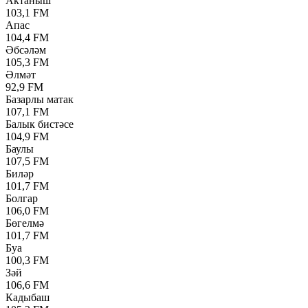
Актаныш
103,1 FM
Апас
104,4 FM
Әбсәләм
105,3 FM
Әлмәт
92,9 FM
Базарлы матак
107,1 FM
Балык бистәсе
104,9 FM
Баулы
107,5 FM
Биләр
101,7 FM
Болгар
106,0 FM
Бөгелмә
101,7 FM
Буа
100,3 FM
Зәй
106,6 FM
Кадыбаш