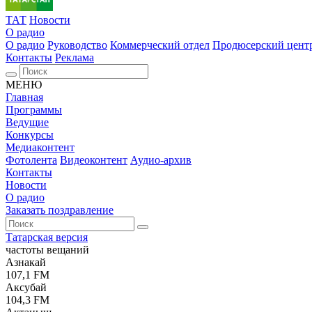
ТАТ
Новости
О радио
О радио
Руководство
Коммерческий отдел
Продюсерский цент
Контакты
Реклама
МЕНЮ
Главная
Программы
Ведущие
Конкурсы
Медиаконтент
Фотолента
Видеоконтент
Аудио-архив
Контакты
Новости
О радио
Заказать поздравление
Татарская версия
частоты вещаний
Азнакай
107,1 FM
Аксубай
104,3 FM