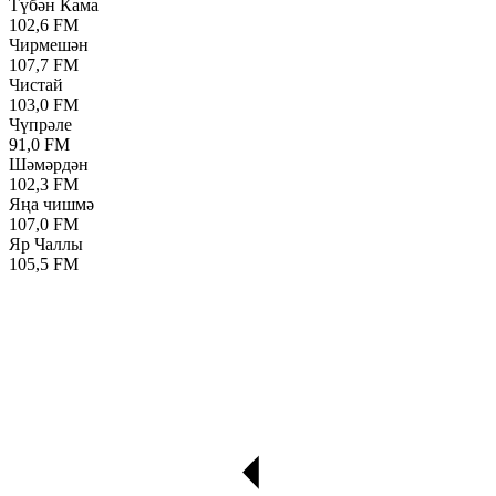
Түбән Кама
102,6 FM
Чирмешән
107,7 FM
Чистай
103,0 FM
Чүпрәле
91,0 FM
Шәмәрдән
102,3 FM
Яңа чишмә
107,0 FM
Яр Чаллы
105,5 FM