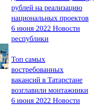
Мамадыш
рублей на реализацию
106,2 FM
национальных проектов
Минзәлә
6 июня 2022
Новости
107,3 FM
республики
Мөслим
100,0 FM
Топ самых
Нурлат
востребованных
104,7 FM
вакансий в Татарстане
Олы Әтнә
возглавили монтажники
71,42 FM
6 июня 2022
Новости
Сарман