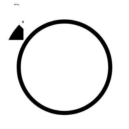
Әлмәт
92,9 FM
Базарлы матак
107,1 FM
Балык бистәсе
104,9 FM
Баулы
107,5 FM
Биләр
101,7 FM