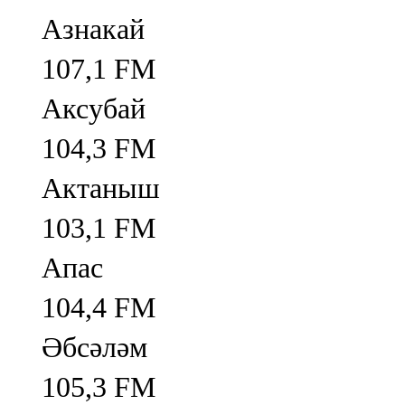
Азнакай
107,1 FM
Аксубай
104,3 FM
Актаныш
103,1 FM
Апас
104,4 FM
Әбсәләм
105,3 FM