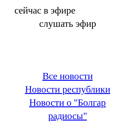
Болгар
сейчас в эфире
106,0 FM
слушать эфир
Бөгелмә
101,7 FM
Буа
100,3 FM
Все новости
Зәй
Новости республики
106,6 FM
Новости о "Болгар
Кадыбаш
радиосы"
105,2 FM