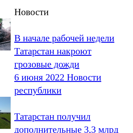
Казан
Новости
91,5 FM
Кайбыч
В начале рабочей недели
106,1 FM
Татарстан накроют
Кама тамагы
грозовые дожди
71,51 FM
6 июня 2022
Новости
Кукмара
республики
107,9 FM
Лениногорский
Татарстан получил
102,1 FM
дополнительные 3,3 млрд