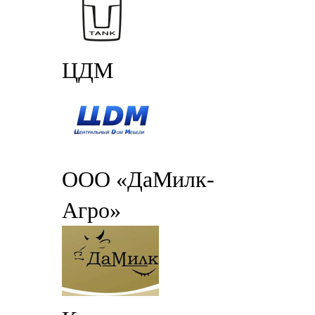
ЦДМ
ООО «ДаМилк-
Агро»