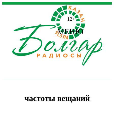
12+
МЕНЮ
частоты вещаний