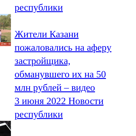
республики
107,8 FM
Теләче
Жители Казани
106,1 FM
пожаловались на аферу
Түбән Кама
застройщика,
102,6 FM
обманувшего их на 50
Чирмешән
млн рублей – видео
107,7 FM
3 июня 2022
Новости
Чистай
республики
103,0 FM
Чүпрәле