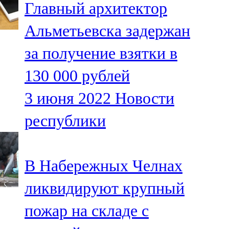
Главный архитектор
91,0 FM
Альметьевска задержан
Шәмәрдән
за получение взятки в
102,3 FM
130 000 рублей
Яңа чишмә
3 июня 2022
Новости
107,0 FM
республики
Яр Чаллы
105,5 FM
В Набережных Челнах
ликвидируют крупный
пожар на складе с