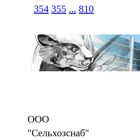
354
355
...
810
ООО
"Сельхозснаб"