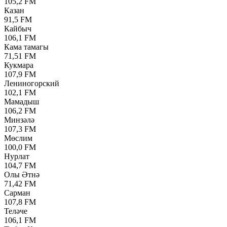
105,2 FM
Казан
91,5 FM
Кайбыч
106,1 FM
Кама тамагы
71,51 FM
Кукмара
107,9 FM
Лениногорский
102,1 FM
Мамадыш
106,2 FM
Минзәлә
107,3 FM
Мөслим
100,0 FM
Нурлат
104,7 FM
Олы Әтнә
71,42 FM
Сарман
107,8 FM
Теләче
106,1 FM