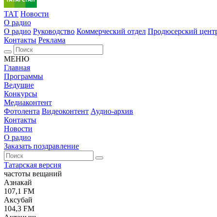
ТАТ
Новости
О радио
О радио
Руководство
Коммерческий отдел
Продюсерский цент
Контакты
Реклама
МЕНЮ
Главная
Программы
Ведущие
Конкурсы
Медиаконтент
Фотолента
Видеоконтент
Аудио-архив
Контакты
Новости
О радио
Заказать поздравление
Татарская версия
частоты вещаний
Азнакай
107,1 FM
Аксубай
104,3 FM