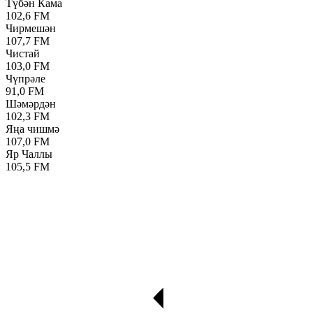
Түбән Кама
102,6 FM
Чирмешән
107,7 FM
Чистай
103,0 FM
Чүпрәле
91,0 FM
Шәмәрдән
102,3 FM
Яңа чишмә
107,0 FM
Яр Чаллы
105,5 FM