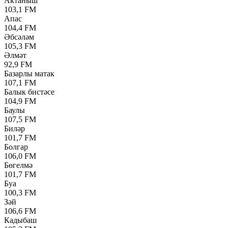
Актаныш
103,1 FM
Апас
104,4 FM
Әбсәләм
105,3 FM
Әлмәт
92,9 FM
Базарлы матак
107,1 FM
Балык бистәсе
104,9 FM
Баулы
107,5 FM
Биләр
101,7 FM
Болгар
106,0 FM
Бөгелмә
101,7 FM
Буа
100,3 FM
Зәй
106,6 FM
Кадыбаш