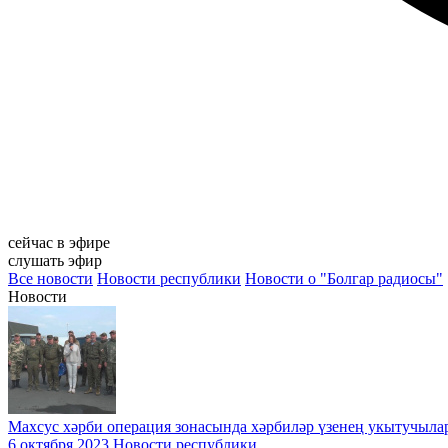
сейчас в эфире
слушать эфир
Все новости
Новости республики
Новости о "Болгар радиосы"
Новости
Махсус хәрби операция зонасында хәрбиләр үзенең укытучыла
6 октября 2023
Новости республики