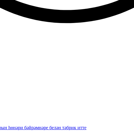
рын һөнәри бәйрәмнәре белән тәбрик итте