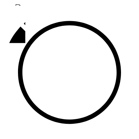
Әлмәт
92,9 FM
Базарлы матак
107,1 FM
Балык бистәсе
104,9 FM
Баулы
107,5 FM
Биләр
101,7 FM