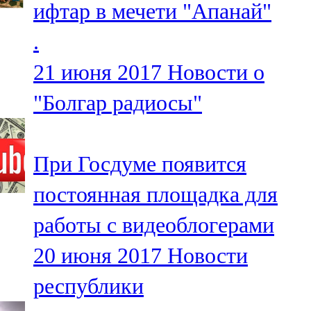
ифтар в мечети "Апанай"
91,0 FM
.
Шәмәрдән
21 июня 2017
Новости о
102,3 FM
"Болгар радиосы"
Яңа чишмә
107,0 FM
При Госдуме появится
Яр Чаллы
постоянная площадка для
105,5 FM
работы с видеоблогерами
20 июня 2017
Новости
республики