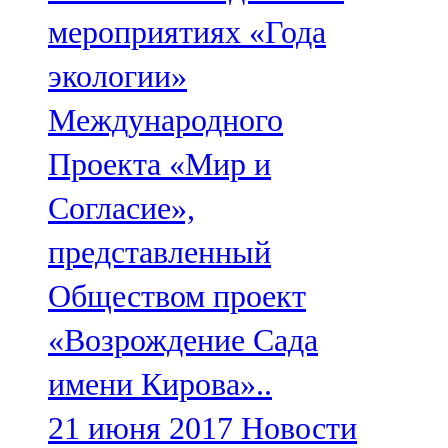
Мамадыш
мероприятиях «Года
106,2 FM
экологии»
Минзәлә
Международного
107,3 FM
Проекта «Мир и
Мөслим
Согласие»,
100,0 FM
представленный
Нурлат
Обществом проект
104,7 FM
«Возрождение Сада
Олы Әтнә
имени Кирова»..
71,42 FM
21 июня 2017
Новости
Сарман