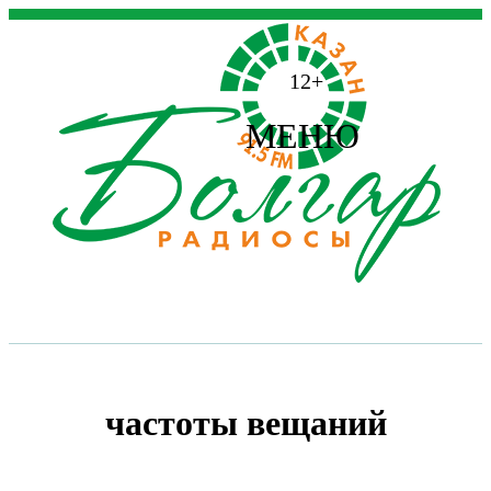
12+
МЕНЮ
частоты вещаний