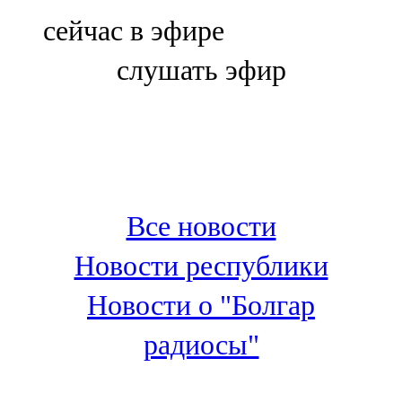
Болгар
сейчас в эфире
106,0 FM
слушать эфир
Бөгелмә
101,7 FM
Буа
100,3 FM
Все новости
Зәй
Новости республики
106,6 FM
Новости о "Болгар
Кадыбаш
радиосы"
105,2 FM