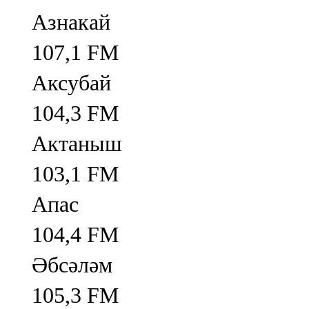
Азнакай
107,1 FM
Аксубай
104,3 FM
Актаныш
103,1 FM
Апас
104,4 FM
Әбсәләм
105,3 FM