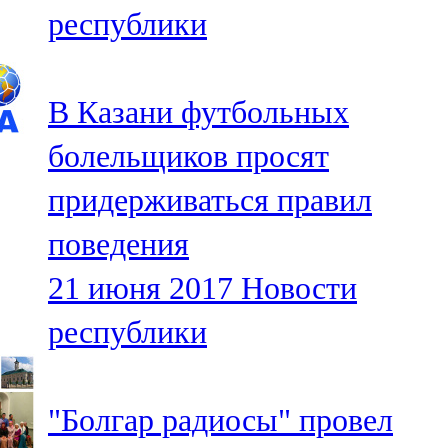
республики
107,8 FM
Теләче
В Казани футбольных
106,1 FM
болельщиков просят
Түбән Кама
придерживаться правил
102,6 FM
поведения
Чирмешән
21 июня 2017
Новости
107,7 FM
республики
Чистай
103,0 FM
"Болгар радиосы" провел
Чүпрәле