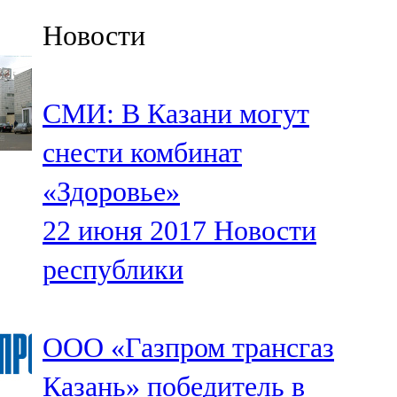
Казан
Новости
91,5 FM
Кайбыч
СМИ: В Казани могут
106,1 FM
снести комбинат
Кама тамагы
«Здоровье»
71,51 FM
22 июня 2017
Новости
Кукмара
республики
107,9 FM
Лениногорский
ООО «Газпром трансгаз
102,1 FM
Казань» победитель в