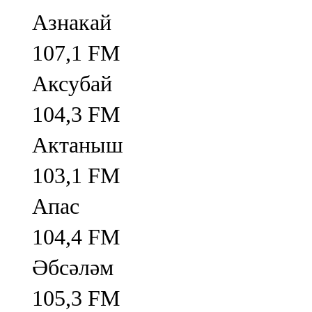
Азнакай
107,1 FM
Аксубай
104,3 FM
Актаныш
103,1 FM
Апас
104,4 FM
Әбсәләм
105,3 FM