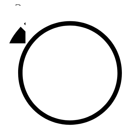
Әлмәт
92,9 FM
Базарлы матак
107,1 FM
Балык бистәсе
104,9 FM
Баулы
107,5 FM
Биләр
101,7 FM