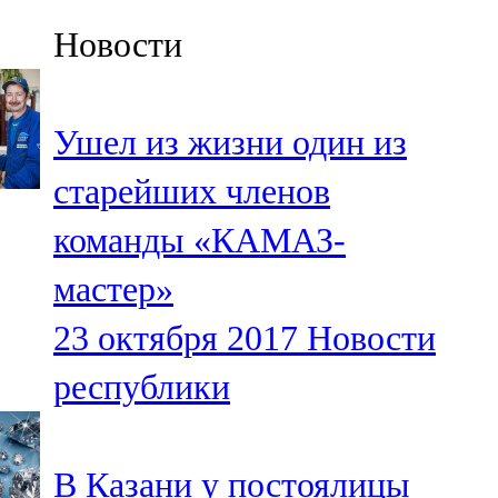
Казан
Новости
91,5 FM
Кайбыч
Ушел из жизни один из
106,1 FM
старейших членов
Кама тамагы
команды «КАМАЗ-
71,51 FM
мастер»
Кукмара
23 октября 2017
Новости
107,9 FM
республики
Лениногорский
102,1 FM
В Казани у постоялицы