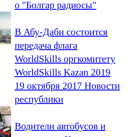
о "Болгар радиосы"
91,0 FM
Шәмәрдән
В Абу-Даби состоится
102,3 FM
передача флага
Яңа чишмә
WorldSkills оргкомитету
107,0 FM
WorldSkills Kazan 2019
Яр Чаллы
19 октября 2017
Новости
105,5 FM
республики
Водители автобусов и