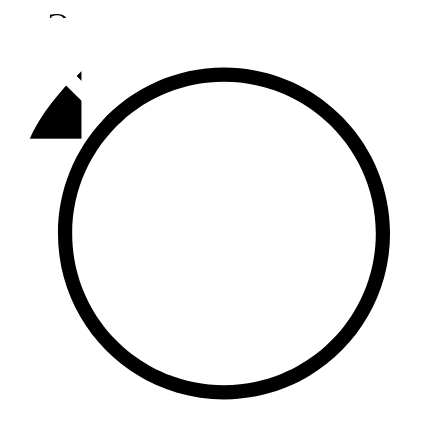
Әлмәт
92,9 FM
Базарлы матак
107,1 FM
Балык бистәсе
104,9 FM
Баулы
107,5 FM
Биләр
101,7 FM