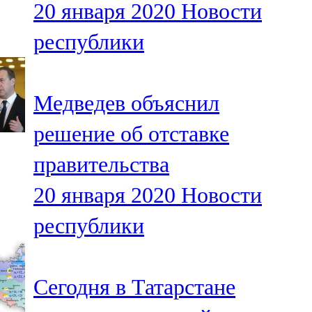
20 января 2020
Новости
91,0 FM
республики
Шәмәрдән
102,3 FM
Медведев объяснил
Яңа чишмә
решение об отставке
107,0 FM
правительства
Яр Чаллы
20 января 2020
Новости
105,5 FM
республики
Сегодня в Татарстане