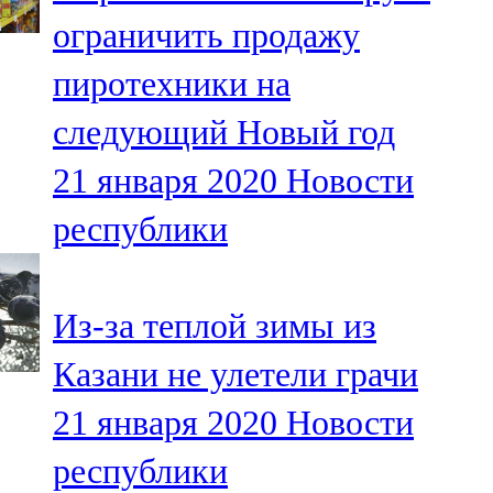
Мамадыш
ограничить продажу
106,2 FM
пиротехники на
Минзәлә
следующий Новый год
107,3 FM
21 января 2020
Новости
Мөслим
республики
100,0 FM
Нурлат
Из-за теплой зимы из
104,7 FM
Казани не улетели грачи
Олы Әтнә
21 января 2020
Новости
71,42 FM
республики
Сарман