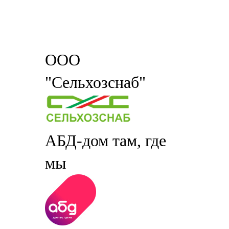
ООО
"Сельхозснаб"
АБД-дом там, где
мы