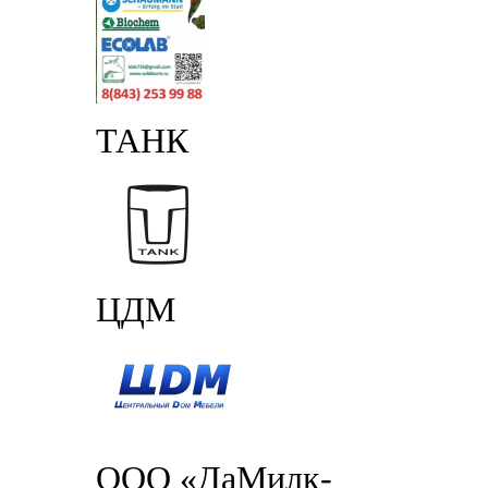
ТАНК
ЦДМ
ООО «ДаМилк-