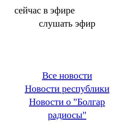
Болгар
сейчас в эфире
106,0 FM
слушать эфир
Бөгелмә
101,7 FM
Буа
100,3 FM
Все новости
Зәй
Новости республики
106,6 FM
Новости о "Болгар
Кадыбаш
радиосы"
105,2 FM