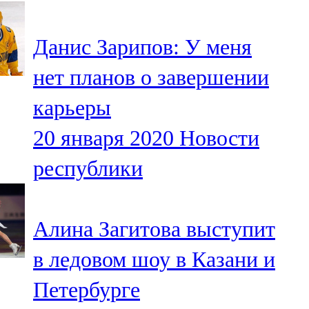
107,8 FM
Данис Зарипов: У меня
Теләче
нет планов о завершении
106,1 FM
карьеры
Түбән Кама
20 января 2020
Новости
102,6 FM
республики
Чирмешән
107,7 FM
Алина Загитова выступит
Чистай
в ледовом шоу в Казани и
103,0 FM
Петербурге
Чүпрәле