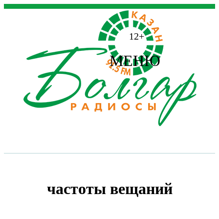
12+
МЕНЮ
частоты вещаний