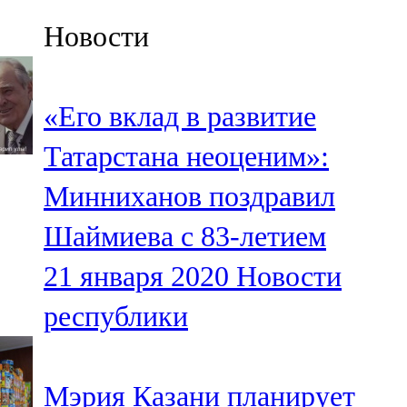
Казан
Новости
91,5 FM
Кайбыч
«Его вклад в развитие
106,1 FM
Татарстана неоценим»:
Кама тамагы
Минниханов поздравил
71,51 FM
Шаймиева с 83-летием
Кукмара
21 января 2020
Новости
107,9 FM
республики
Лениногорский
102,1 FM
Мэрия Казани планирует