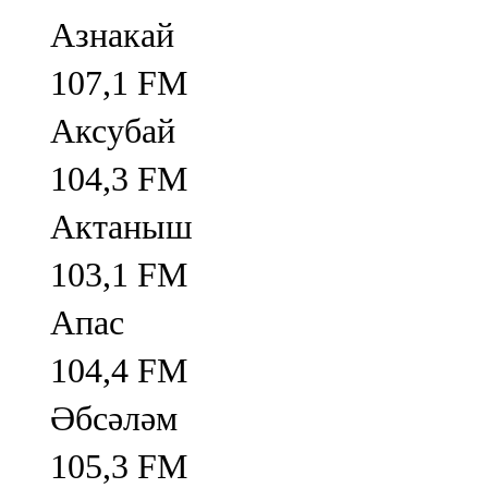
Азнакай
107,1 FM
Аксубай
104,3 FM
Актаныш
103,1 FM
Апас
104,4 FM
Әбсәләм
105,3 FM