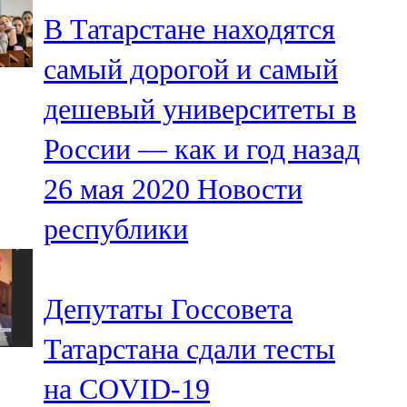
Мамадыш
В Татарстане находятся
106,2 FM
самый дорогой и самый
Минзәлә
дешевый университеты в
107,3 FM
России — как и год назад
Мөслим
26 мая 2020
Новости
100,0 FM
республики
Нурлат
104,7 FM
Депутаты Госсовета
Олы Әтнә
Татарстана сдали тесты
71,42 FM
на COVID-19
Сарман