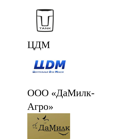
ЦДМ
ООО «ДаМилк-
Агро»