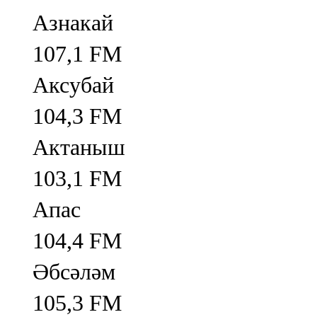
Азнакай
107,1 FM
Аксубай
104,3 FM
Актаныш
103,1 FM
Апас
104,4 FM
Әбсәләм
105,3 FM