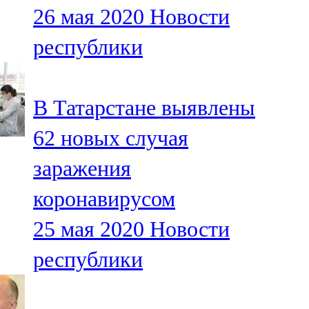
26 мая 2020
Новости
107,8 FM
республики
Теләче
106,1 FM
В Татарстане выявлены
Түбән Кама
62 новых случая
102,6 FM
заражения
Чирмешән
коронавирусом
107,7 FM
25 мая 2020
Новости
Чистай
республики
103,0 FM
Чүпрәле