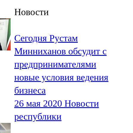
Казан
Новости
91,5 FM
Кайбыч
Сегодня Рустам
106,1 FM
Минниханов обсудит с
Кама тамагы
предпринимателями
71,51 FM
новые условия ведения
Кукмара
бизнеса
107,9 FM
26 мая 2020
Новости
Лениногорский
республики
102,1 FM