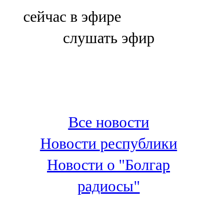
Болгар
сейчас в эфире
106,0 FM
слушать эфир
Бөгелмә
101,7 FM
Буа
100,3 FM
Все новости
Зәй
Новости республики
106,6 FM
Новости о "Болгар
Кадыбаш
радиосы"
105,2 FM