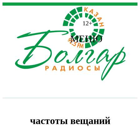
12+
МЕНЮ
частоты вещаний