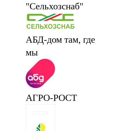
"Сельхозснаб"
АБД-дом там, где
мы
АГРО-РОСТ