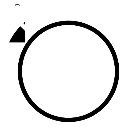
Әлмәт
92,9 FM
Базарлы матак
107,1 FM
Балык бистәсе
104,9 FM
Баулы
107,5 FM
Биләр
101,7 FM