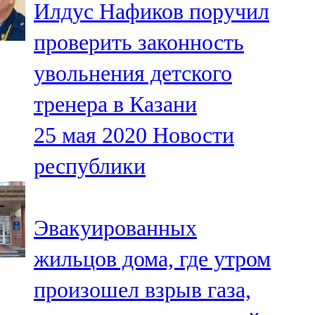
Илдус Нафиков поручил
91,0 FM
проверить законность
Шәмәрдән
увольнения детского
102,3 FM
тренера в Казани
Яңа чишмә
25 мая 2020
Новости
107,0 FM
республики
Яр Чаллы
105,5 FM
Эвакуированных
жильцов дома, где утром
произошел взрыв газа,