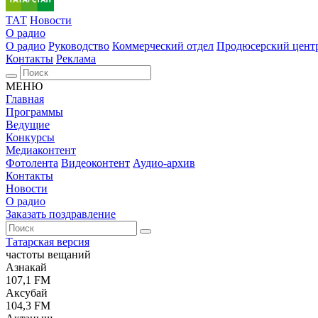
ТАТ
Новости
О радио
О радио
Руководство
Коммерческий отдел
Продюсерский цент
Контакты
Реклама
МЕНЮ
Главная
Программы
Ведущие
Конкурсы
Медиаконтент
Фотолента
Видеоконтент
Аудио-архив
Контакты
Новости
О радио
Заказать поздравление
Татарская версия
частоты вещаний
Азнакай
107,1 FM
Аксубай
104,3 FM