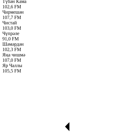
Түбән Кама
102,6 FM
Чирмешән
107,7 FM
Чистай
103,0 FM
Чүпрәле
91,0 FM
Шәмәрдән
102,3 FM
Яңа чишмә
107,0 FM
Яр Чаллы
105,5 FM