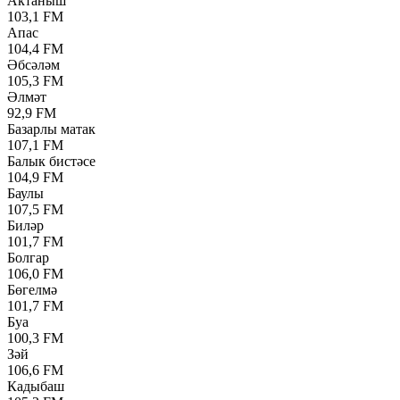
Актаныш
103,1 FM
Апас
104,4 FM
Әбсәләм
105,3 FM
Әлмәт
92,9 FM
Базарлы матак
107,1 FM
Балык бистәсе
104,9 FM
Баулы
107,5 FM
Биләр
101,7 FM
Болгар
106,0 FM
Бөгелмә
101,7 FM
Буа
100,3 FM
Зәй
106,6 FM
Кадыбаш