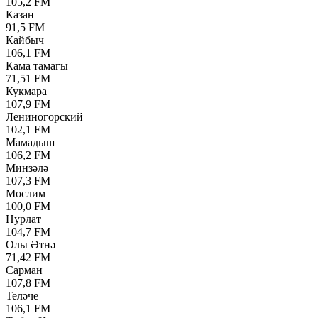
105,2 FM
Казан
91,5 FM
Кайбыч
106,1 FM
Кама тамагы
71,51 FM
Кукмара
107,9 FM
Лениногорский
102,1 FM
Мамадыш
106,2 FM
Минзәлә
107,3 FM
Мөслим
100,0 FM
Нурлат
104,7 FM
Олы Әтнә
71,42 FM
Сарман
107,8 FM
Теләче
106,1 FM