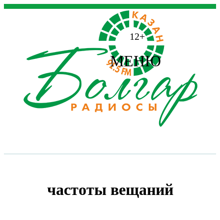
12+
МЕНЮ
частоты вещаний