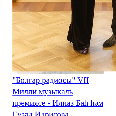
"Болгар радиосы" VII
Милли музыкаль
премиясе - Илназ Баһ һәм
Гүзәл Идрисова