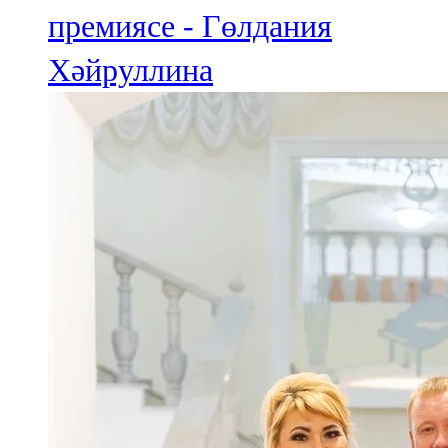
премиясе - Гөлдания
Хәйруллина