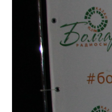
91,0 FM
Шәмәрдән
102,3 FM
Яңа чишмә
107,0 FM
Яр Чаллы
105,5 FM