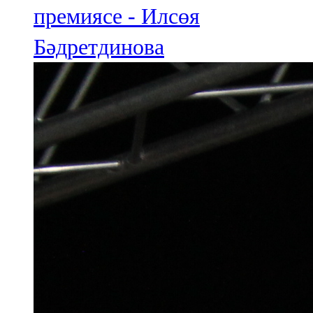
премиясе - Илсөя
Бәдретдинова