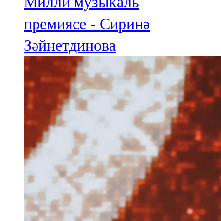
Милли музыкаль
премиясе - Сиринә
Зәйнетдинова