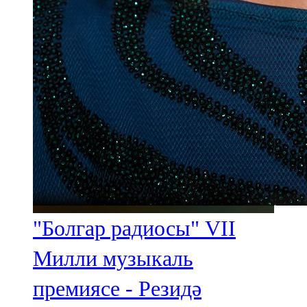
"Болгар радиосы" VII
Милли музыкаль
премиясе - Резидә