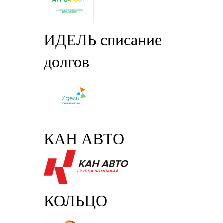
ИДЕЛЬ списание
долгов
КАН АВТО
КОЛЬЦО