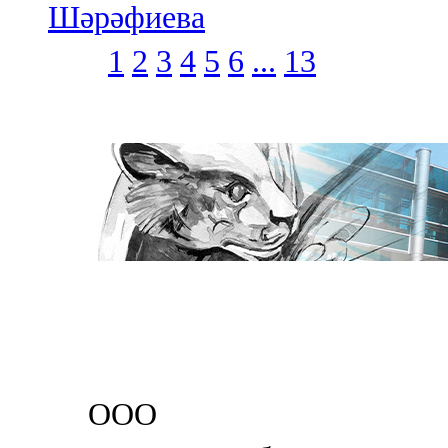
Шәрәфиева
1
2
3
4
5
6
...
13
ООО