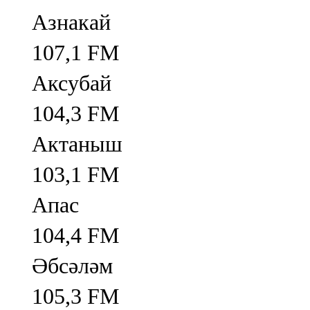
Азнакай
107,1 FM
Аксубай
104,3 FM
Актаныш
103,1 FM
Апас
104,4 FM
Әбсәләм
105,3 FM