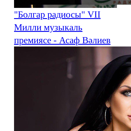
"Болгар радиосы" VII
Милли музыкаль
премиясе - Асаф Вәлиев