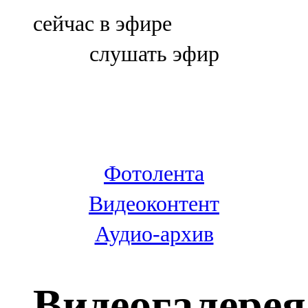
Болгар
сейчас в эфире
106,0 FM
слушать эфир
Бөгелмә
101,7 FM
Буа
100,3 FM
Фотолента
Зәй
Видеоконтент
106,6 FM
Аудио-архив
Кадыбаш
105,2 FM
Видеогалерея