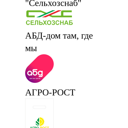
"Сельхозснаб"
АБД-дом там, где
мы
АГРО-РОСТ