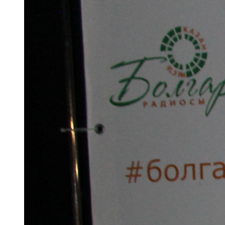
107,8 FM
Теләче
106,1 FM
Түбән Кама
102,6 FM
Чирмешән
107,7 FM
Чистай
103,0 FM
Чүпрәле