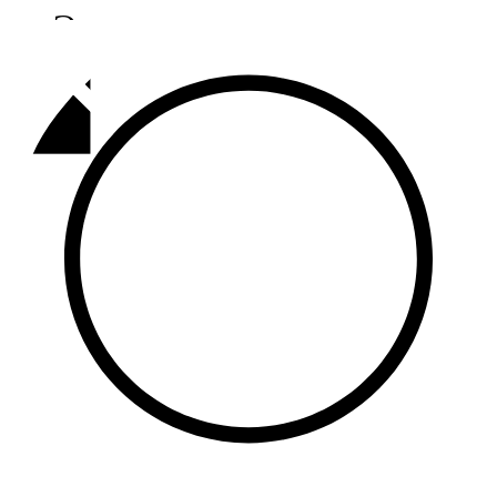
Әлмәт
92,9 FM
Базарлы матак
107,1 FM
Балык бистәсе
104,9 FM
Баулы
107,5 FM
Биләр
101,7 FM