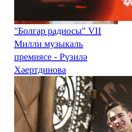
"Болгар радиосы" VII
Милли музыкаль
премиясе - Рүзилә
Хәертдинова