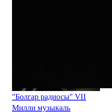
"Болгар радиосы" VII
Милли музыкаль